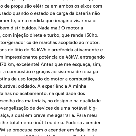
do de propulsão elétrica em ambos os eixos com
sado quando o estado de carga da bateria não
etamente, uma medida que imagino visar maior
 bem distribuídos. Nada mal! O motor a
 com injeção direta e turbo, que rende 150hp.
otor/gerador cx de marchas acoplado ao motor.
ns de lítio de 34 kWh é arrefecida ativamente e
om impressionante potência de 48kW, entregando
 170 km, excelente! Antes que me esqueça, sim,
or a combustão e graças ao sistema de recarga
tina de uso forçado do motor a combustão,
bustível oxidado. A experiência A minha
falhas no acabamento, na qualidade dos
 escolha dos materiais, no design e na qualidade
vangelização de devices de uma notável big-
 alça, a qual em breve me agarraria. Para meu
he totalmente inútil eu diria. Poderia acender
GWM se preocupa com o acender em fade-in de