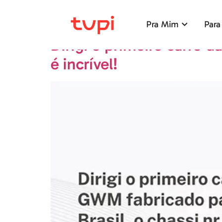
Dia:
22 de março de
Pra Mim
Para
Dirigi o primeiro carro d
é incrível!