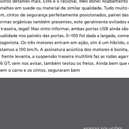
ros detalhes mais. Este é o racional. Well done! Acabamento p
talhes em suede ou material de similar qualidade. Tudo muito
cem, cintos de segurança perfeitamente posicionados, painel da
ormas orgânicas também presentes, este geralmente evitados 
raseira, legal! Mas sinto informar, ambas portas USB ainda são
alidade nos painéis das portas. 0–100 Foi dada a largada, com
otagonista. Os três motores entram em ação, sim é um híbrido, 
estamos a 100 km/h. A assinatura acústica dos motores é bonita
rente levanta, a suspensão traseira multilink faz as rodas agar
6 GT, sem nos avisar, também testou os freios. Ainda bem que
 bem o carro e os cintos, seguraram bem