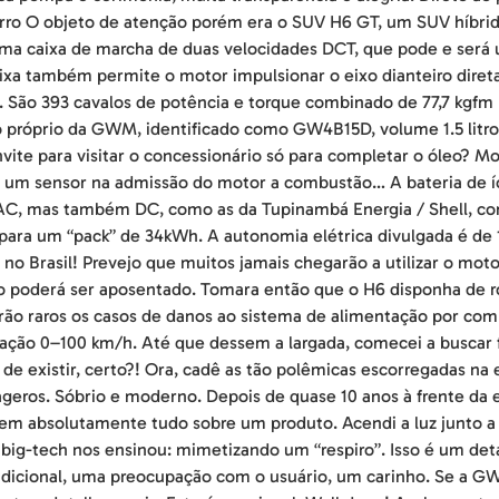
carro O objeto de atenção porém era o SUV H6 GT, um SUV híbri
a caixa de marcha de duas velocidades DCT, que pode e será u
 caixa também permite o motor impulsionar o eixo dianteiro dir
a. São 393 cavalos de potência e torque combinado de 77,7 kgfm
próprio da GWM, identificado como GW4B15D, volume 1.5 litro,
ite para visitar o concessionário só para completar o óleo? M
so um sensor na admissão do motor a combustão… A bateria de ío
 AC, mas também DC, como as da Tupinambá Energia / Shell, c
para um “pack” de 34kWh. A autonomia elétrica divulgada é de
no Brasil! Prevejo que muitos jamais chegarão a utilizar o mot
poderá ser aposentado. Tomara então que o H6 disponha de ro
rão raros os casos de danos ao sistema de alimentação por com
ação 0–100 km/h. Até que dessem a largada, comecei a buscar 
 de existir, certo?! Ora, cadê as tão polêmicas escorregadas na
ros. Sóbrio e moderno. Depois de quase 10 anos à frente da e
izem absolutamente tudo sobre um produto. Acendi a luz junto a
big-tech nos ensinou: mimetizando um “respiro”. Isso é um detal
adicional, uma preocupação com o usuário, um carinho. Se a 