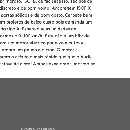
rimoroso. ISOFIX de fácil acesso. Tecidos de
 discreto e de bom gosto. Ancoragem ISOFIX
s portas sólidos e de bom gosto. Carpete bem
em projetos de baixo custo pois demanda um
 do tipo A. Espero que as unidades de
eçamos o 0–100 km/h. Este não é um híbrido
com um motor elétrico por eixo e outro a
, lembra um pouco o e-tron. O motor a
rarem o asfalto e mais rápido que que o Audi,
 estava de cinto! Ambos excelentes, mesmo no
NOSSA EMPRESA