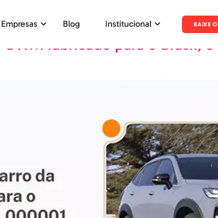
 2023
 Empresas
Blog
Institucional
BAIXE O
a GWM fabricado para o Brasil, o 