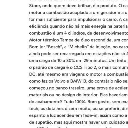
Store, onde quem deve brilhar, é o produto. O 
motor a combustão acoplado a um gerador e a um
for mais suficiente para impulsionar o carro. A
eficiência quando não há mais energia na bateri
combustão é um 4 cilindros, de desenvolvimento 
Motor térmico Tampa de óleo escondida, um conv
Bom ler “Bosch”, a “Michelin” da injeção, no ca
ainda pode ser recarregada em estações não só
uma carga de 10 a 80% em 29 minutos. Um feito 
o padrão de carga é o CCS Tipo 2, o mais comum 
DC, até mesmo em viagens o motor a combustão 
como faz os Volvo e BMW i3, do contrário não se
começou no banco traseiro, uma prova de aceler
materiais ou no design do interior. Elas haveriam
do acabamento? Tudo 100%. Bom gosto, sem exage
tech, os detalhes dizem muito, ou se preferir, d
espanto a luz acendeu em fade-in, assim como a 
de supetão, mas aqui mostra haver um cuidado 