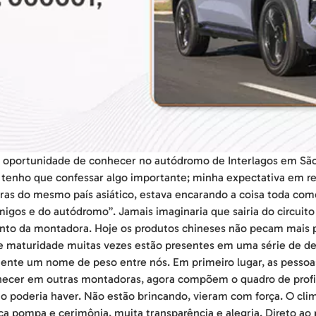
a oportunidade de conhecer no autódromo de Interlagos em Sã
enho que confessar algo importante; minha expectativa em rel
oras do mesmo país asiático, estava encarando a coisa toda co
migos e do autódromo”. Jamais imaginaria que sairia do circui
ento da montadora. Hoje os produtos chineses não pecam mais p
 de maturidade muitas vezes estão presentes em uma série de de
nte um nome de peso entre nós. Em primeiro lugar, as pessoas
nhecer em outras montadoras, agora compõem o quadro de profi
o poderia haver. Não estão brincando, vieram com força. O clim
ca pompa e cerimônia, muita transparência e alegria. Direto a