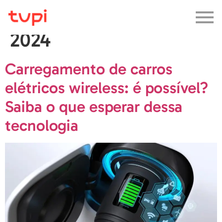
Dia:
17 de julho de
2024
Carregamento de carros
elétricos wireless: é possível?
Saiba o que esperar dessa
tecnologia