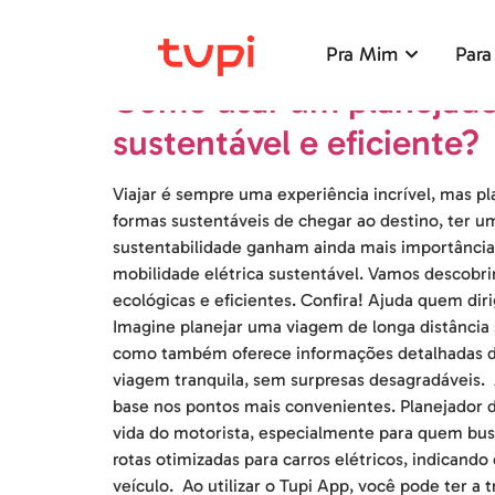
Dia:
10 de janeiro d
Pra Mim
Para
Como usar um planejador
sustentável e eficiente?
Viajar é sempre uma experiência incrível, mas p
formas sustentáveis de chegar ao destino, ter um
sustentabilidade ganham ainda mais importânci
mobilidade elétrica sustentável. Vamos descobri
ecológicas e eficientes. Confira! Ajuda quem dir
Imagine planejar uma viagem de longa distância 
como também oferece informações detalhadas de 
viagem tranquila, sem surpresas desagradáveis. A
base nos pontos mais convenientes. Planejador d
vida do motorista, especialmente para quem bus
rotas otimizadas para carros elétricos, indicand
veículo. Ao utilizar o Tupi App, você pode ter a