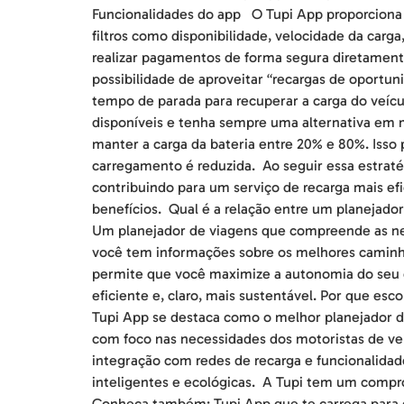
Funcionalidades do app O Tupi App proporciona 
filtros como disponibilidade, velocidade da carg
realizar pagamentos de forma segura diretamente
possibilidade de aproveitar “recargas de oportu
tempo de parada para recuperar a carga do veícu
disponíveis e tenha sempre uma alternativa em m
manter a carga da bateria entre 20% e 80%. Isso
carregamento é reduzida. Ao seguir essa estraté
contribuindo para um serviço de recarga mais ef
benefícios. Qual é a relação entre um planejador
Um planejador de viagens que compreende as nece
você tem informações sobre os melhores caminho
permite que você maximize a autonomia do seu 
eficiente e, claro, mais sustentável. Por que es
Tupi App se destaca como o melhor planejador de 
com foco nas necessidades dos motoristas de veí
integração com redes de recarga e funcionalidad
inteligentes e ecológicas. A Tupi tem um compro
Conheça também: Tupi App que te carrega para q