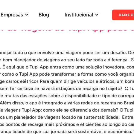
e 2025
 Empresas
Blog
Institucional
BAIXE O
 de viagens do Tupi App pode de
lanejar tudo o que envolve uma viagem pode ser um desafio. De
 bom planejador de viagens ao seu lado faz toda a diferença. Se 
a. É aqui que o Tupi App entra como uma solução inovadora, c
r como o Tupi App pode transformar a forma como você organiz
ige carros elétricos Para quem dirige veículos elétricos, um bo
sem ter certeza se haverá estações de recarga no trajeto? O Tu
muitas das estações sobre a disponibilidade e tipo de carrega
lém disso, o app é integrado a várias redes de recarga no Bras
e viagens Tupi App: como ele se diferencia dos demais? O Tupi
ca um planejador de viagens focado na sustentabilidade. Entre
o os pontos de recarga mais próximos e eficientes ao longo do 
 tranquilidade de que sua jornada será sustentável e econômica.