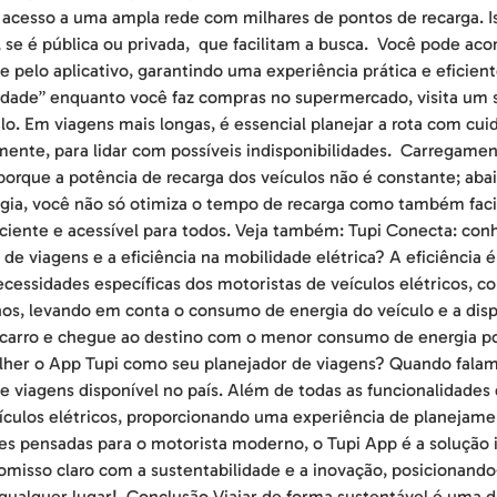
acesso a uma ampla rede com milhares de pontos de recarga. I
a, se é pública ou privada, que facilitam a busca. Você pode ac
 pelo aplicativo, garantindo uma experiência prática e eficie
nidade” enquanto você faz compras no supermercado, visita um s
lo. Em viagens mais longas, é essencial planejar a rota com cu
ente, para lidar com possíveis indisponibilidades. Carregament
 porque a potência de recarga dos veículos não é constante; ab
gia, você não só otimiza o tempo de recarga como também facili
iciente e acessível para todos. Veja também: Tupi Conecta: con
 de viagens e a eficiência na mobilidade elétrica? A eficiência 
ssidades específicas dos motoristas de veículos elétricos, co
s, levando em conta o consumo de energia do veículo e a disp
carro e chegue ao destino com o menor consumo de energia pos
colher o App Tupi como seu planejador de viagens? Quando falam
viagens disponível no país. Além de todas as funcionalidades q
culos elétricos, proporcionando uma experiência de planejament
es pensadas para o motorista moderno, o Tupi App é a solução 
misso claro com a sustentabilidade e a inovação, posicionando
ualquer lugar! Conclusão Viajar de forma sustentável é uma da