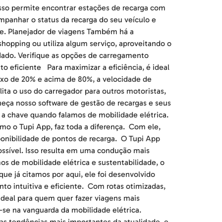
sso permite encontrar estações de recarga com
ompanhar o status da recarga do seu veículo e
nte. Planejador de viagens Também há a
hopping ou utiliza algum serviço, aproveitando o
idado. Verifique as opções de carregamento
o eficiente Para maximizar a eficiência, é ideal
aixo de 20% e acima de 80%, a velocidade de
ta o uso do carregador para outros motoristas,
heça nosso software de gestão de recargas e seus
é a chave quando falamos de mobilidade elétrica.
mo o Tupi App, faz toda a diferença. Com ele,
onibilidade de pontos de recarga. O Tupi App
sível. Isso resulta em uma condução mais
os de mobilidade elétrica e sustentabilidade, o
ue já citamos por aqui, ele foi desenvolvido
o intuitiva e eficiente. Com rotas otimizadas,
ideal para quem quer fazer viagens mais
-se na vanguarda da mobilidade elétrica.
s tendências mais importantes da atualidade, e