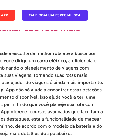
 APP
FALE COM UM ESPECIALISTA
ixar sua rota mais
sde a escolha da melhor rota até a busca por
você dirige um carro elétrico, a eficiência e
ombinando o planejamento de viagens com
a suas viagens, tornando suas rotas mais
m planejador de viagens é ainda mais importante.
pi App não só ajuda a encontrar essas estações
mento disponível. Isso ajuda você a ter uma
il, permitindo que você planeje sua rota com
 App oferece recursos avançados que facilitam a
 os destaques, está a funcionalidade de mapear
caminho, de acordo com o modelo da bateria e do
 Veja mais detalhes do app abaixo.