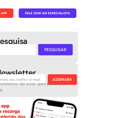
 APP
FALE COM UM ESPECIALISTA
esquisa
PESQUISAR
ewsletter
ASSINAR
rometemos não enviar spam para o seu e-
l.