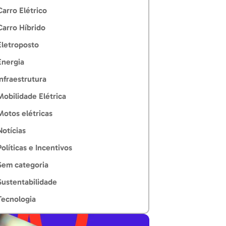
Carro Elétrico
Carro Híbrido
Eletroposto
Energia
Infraestrutura
Mobilidade Elétrica
Motos elétricas
Notícias
Políticas e Incentivos
Sem categoria
Sustentabilidade
Tecnologia