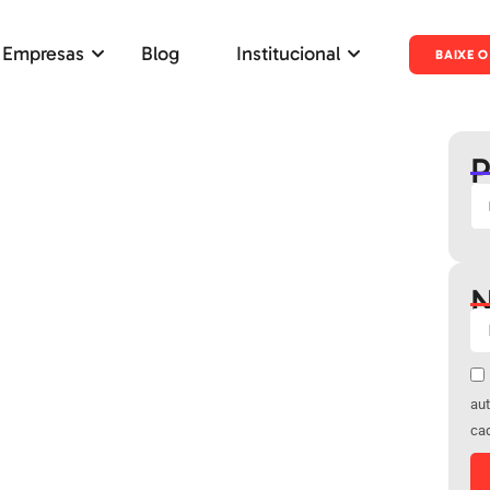
 Empresas
Blog
Institucional
BAIXE O
P
N
aut
ca